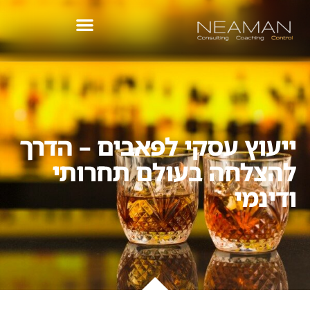
לתוכן
ייעוץ עסקי לפאבים – הדרך
להצלחה בעולם תחרותי
ודינמי