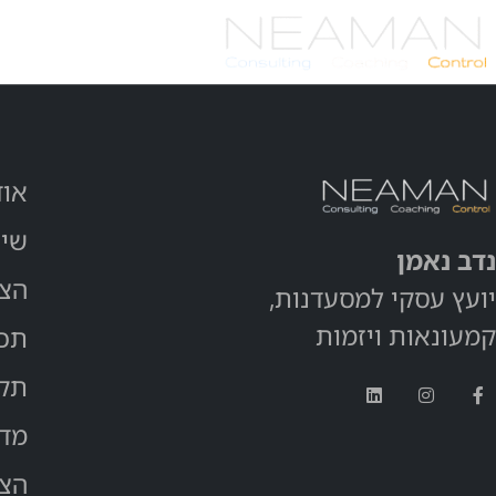
לתוכן
אודות
אוד
שיר
נדב נאמן
הצ
יועץ עסקי למסעדנות,
קמעונאות ויזמות
תכנ
תקנ
מדי
הצה