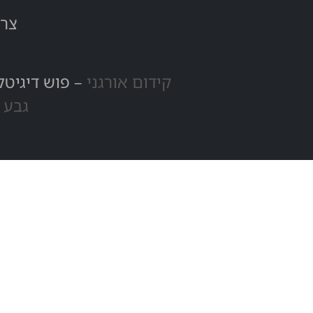
צרו
קידום אורגני
– פוש דיגיטל
גבע